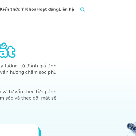
Kiến thức Y Khoa
Hoạt động
Liên hệ
ắt
ắt
 lưỡng: từ đánh giá tình
tư vấn hướng chăm sóc phù
 và tư vấn theo từng tình
m sóc và theo dõi mắt sẽ