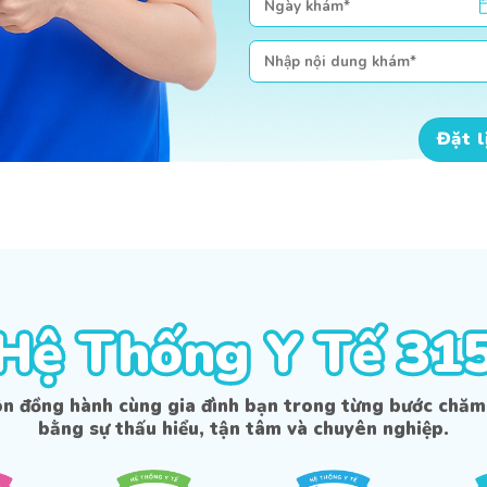
Liên hệ tư vấn
Đặt 
Hệ Thống Y Tế 31
Hệ Thống Y Tế 31
ôn đồng hành cùng gia đình bạn trong từng bước chăm
bằng sự thấu hiểu, tận tâm và chuyên nghiệp.