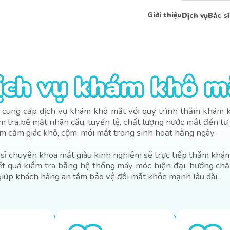
Giới thiệu
Dịch vụ
Bác sĩ
ịch vụ khám khô m
ịch vụ khám khô m
ung cấp dịch vụ khám khô mắt với quy trình thăm khám kỹ
ểm tra bề mặt nhãn cầu, tuyến lệ, chất lượng nước mắt đến 
m cảm giác khô, cộm, mỏi mắt trong sinh hoạt hằng ngày.
 sĩ chuyên khoa mắt giàu kinh nghiệm sẽ trực tiếp thăm khám
kết quả kiểm tra bằng hệ thống máy móc hiện đại, hướng chă
iúp khách hàng an tâm bảo vệ đôi mắt khỏe mạnh lâu dài.