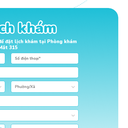
ịch khám
ịch khám
 để đặt lịch khám tại Phòng khám
Mắt 315
Phường/Xã