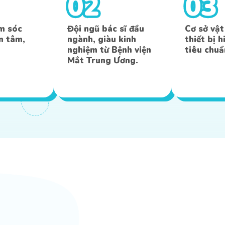
02
03
ăm sóc
Đội ngũ bác sĩ đầu
Cơ sở vật
ận tâm,
ngành, giàu kinh
thiết bị h
nghiệm từ Bệnh viện
tiêu chuẩ
Mắt Trung Ương.