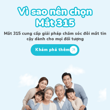
Vì sao nên chọn
Vì sao nên chọn
Mắt 315
Mắt 315
Mắt 315 cung cấp giải pháp chăm sóc đôi mắt tin
cậy dành cho mọi đối tượng
Khám phá thêm