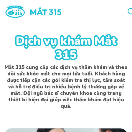
Dịch vụ khám Mắt
Dịch vụ khám Mắt
315
315
Mắt 315 cung cấp các dịch vụ thăm khám và theo
dõi sức khỏe mắt cho mọi lứa tuổi. Khách hàng
được tiếp cận các gói kiểm tra thị lực, tầm soát
và hỗ trợ điều trị nhiều bệnh lý thường gặp về
mắt. Đội ngũ bác sĩ chuyên khoa cùng trang
thiết bị hiện đại giúp việc thăm khám đạt hiệu
quả.