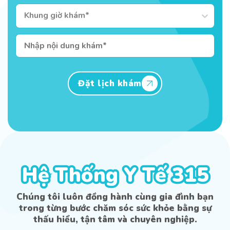
Khung giờ khám*
Đặt lịch khám
Hệ Thống Y Tế 315
Hệ Thống Y Tế 315
Chúng tôi luôn đồng hành cùng gia đình bạn
trong từng bước chăm sóc sức khỏe bằng sự
thấu hiểu, tận tâm và chuyên nghiệp.