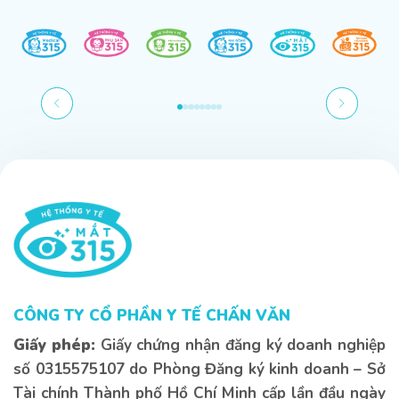
Liên hệ tư
Liên hệ tư
Nếu bạn có bất kì thắc mắc nà
CÔNG TY CỔ PHẦN Y TẾ CHẤN VĂN
lại thông tin bên dưới để đượ
nhất
Giấy phép:
Giấy chứng nhận đăng ký doanh nghiệp
số 0315575107 do Phòng Đăng ký kinh doanh – Sở
Tài chính Thành phố Hồ Chí Minh cấp lần đầu ngày