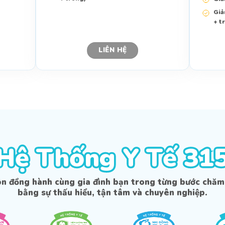
Giả
+ t
Liên hệ tư vấn
Liên hệ tư vấn
LIÊN HỆ
Hệ Thống Y Tế 31
Hệ Thống Y Tế 31
ôn đồng hành cùng gia đình bạn trong từng bước chăm
bằng sự thấu hiểu, tận tâm và chuyên nghiệp.