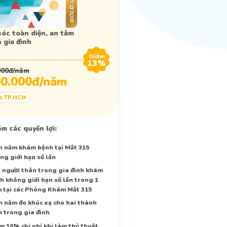
óc toàn diện, an tâm
 gia đình
Giảm
13
%
000đ/năm
00.000đ/năm
ực TP.HCM
m các quyền lợi:
n năm khám bệnh tại Mắt 315
ng giới hạn số lần
 người thân trong gia đình khám
h không giới hạn số lần trong 1
 tại các Phòng Khám Mắt 315
n năm đo khúc xạ cho hai thành
n trong gia đình
m 10% chi phí khi làm thủ thuật