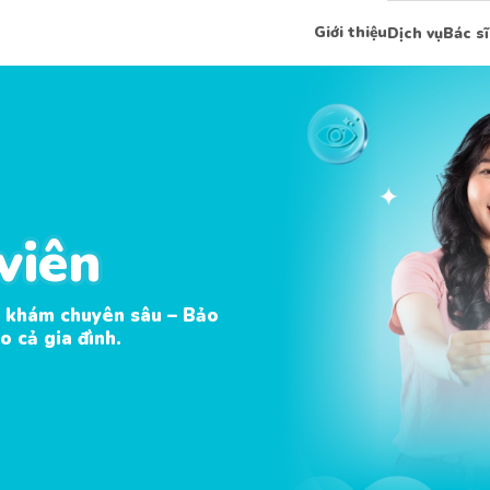
Giới thiệu
Dịch vụ
Bác sĩ
viên
viên
 khám chuyên sâu – Bảo
o cả gia đình.