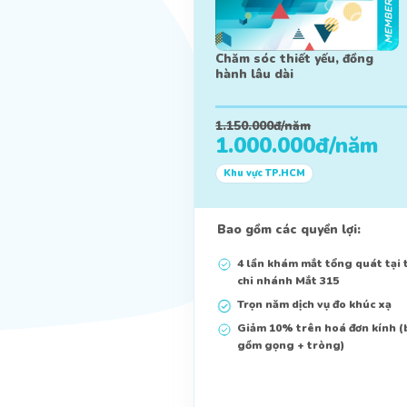
Chăm sóc thiết yếu, đồng
hành lâu dài
1.150.000đ/năm
1.000.000đ/năm
Khu vực TP.HCM
Bao gồm các quyền lợi:
4 lần khám mắt tổng quát tại 
chi nhánh Mắt 315
Trọn năm dịch vụ đo khúc xạ
Giảm 10% trên hoá đơn kính 
gồm gọng + tròng)