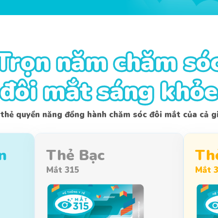
Trọn năm chăm só
Trọn năm chăm só
đôi mắt sáng khỏe
đôi mắt sáng khỏe
 thẻ quyền năng đồng hành chăm sóc đôi mắt của cả gi
n
Thẻ Bạc
Th
Mắt 315
Mắt 